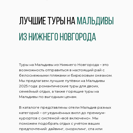
Лучшие Туры на
Мальдивы
из Нижнего Новгорода
Туры на Мальдивы из Нижнего Новгорода – это
возможность отправиться в настоящий рай с
белоснежными пляжами и бирюзовым океаном.
Мы предлагаем лучшие путёвки на Мальдивы
2025 года: романтические туры для двоих,
семейный отдых, а также горящие туры на
Мальдивы по выгодным ценам.
В каталоге представлены отели Мальдив разных
категорий – от уединённых вилл до премиум-
курортов с системой «всё включено». Мы
поможем подобрать отдых с учётом ваших
предпочтений: дайвинг, снорклинг, спа или